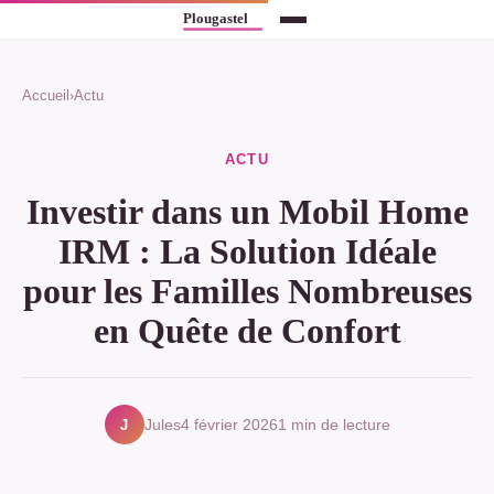
Accueil
›
Actu
ACTU
Investir dans un Mobil Home
IRM : La Solution Idéale
pour les Familles Nombreuses
en Quête de Confort
J
Jules
4 février 2026
1 min de lecture